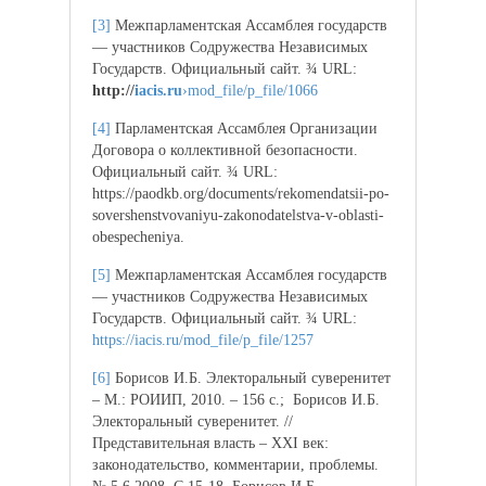
[3]
Межпарламентская Ассамблея государств
— участников Содружества Независимых
Государств. Официальный сайт. ¾ URL:
http
://
iacis
.
ru
›mod_file/p_file/1066
[4]
Парламентская Ассамблея Организации
Договора о коллективной безопасности.
Официальный сайт. ¾ URL:
https://paodkb.org/documents/rekomendatsii-po-
sovershenstvovaniyu-zakonodatelstva-v-oblasti-
obespecheniya.
[5]
Межпарламентская Ассамблея государств
— участников Содружества Независимых
Государств. Официальный сайт. ¾ URL:
https://iacis.ru/mod_file/p_file/1257
[6]
Борисов И.Б. Электоральный суверенитет
– М.: РОИИП, 2010. – 156 с.; Борисов И.Б.
Электоральный суверенитет. //
Представительная власть – XXI век:
законодательство, комментарии, проблемы.