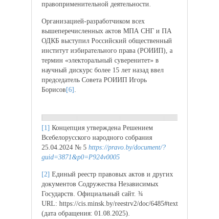
правоприменительной деятельности.
Организацией-разработчиком всех
вышеперечисленных актов МПА СНГ и ПА
ОДКБ выступил Российский общественный
институт избирательного права (РОИИП), а
термин «электоральный суверенитет» в
научный дискурс более 15 лет назад ввел
председатель Совета РОИИП Игорь
Борисов
[6]
.
[1]
Концепция утверждена Решением
Всебелорусского народного собрания
25.04.2024 № 5
https://pravo.by/document/?
guid=3871&p0=P924v0005
[2]
Единый реестр правовых актов и других
документов Содружества Независимых
Государств. Официальный сайт. ¾
URL: https://cis.minsk.by/reestrv2/doc/6485#text
(дата обращения: 01.08.2025).