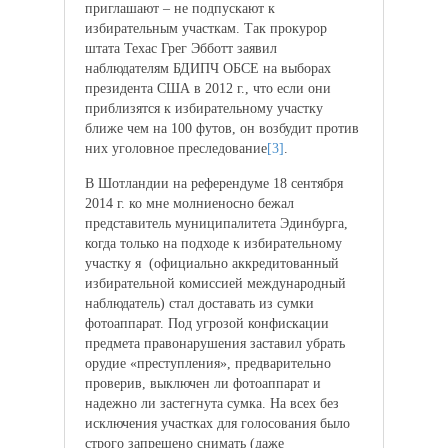
приглашают – не подпускают к
избирательным участкам. Так прокурор
штата Техас Грег Эбботт заявил
наблюдателям БДИПЧ ОБСЕ на выборах
президента США в 2012 г., что если они
приблизятся к избирательному участку
ближе чем на 100 футов, он возбудит против
них уголовное преследование
[3]
.
В Шотландии на референдуме 18 сентября
2014 г. ко мне молниеносно бежал
представитель муниципалитета Эдинбурга,
когда только на подходе к избирательному
участку я (официально аккредитованный
избирательной комиссией международный
наблюдатель) стал доставать из сумки
фотоаппарат. Под угрозой конфискации
предмета правонарушения заставил убрать
орудие «преступления», предварительно
проверив, выключен ли фотоаппарат и
надежно ли застегнута сумка. На всех без
исключения участках для голосования было
строго запрещено снимать (даже